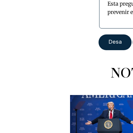
Esta preg
prevenir 
NO