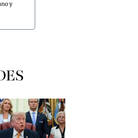
ano y
DES