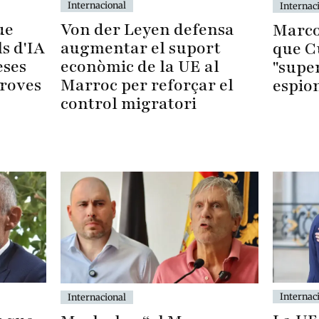
Internacional
Internac
Von der Leyen defensa
ue
Marco
augmentar el suport
s d'IA
que C
econòmic de la UE al
eses
"supe
Marroc per reforçar el
proves
espio
control migratori
Internac
Internacional