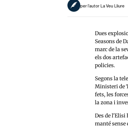
per l’autor La Veu Lliure
Dues explosio
Seasons de Da
marc de la sev
els dos artefa
policies.
Segons la tele
Ministeri de T
fets, les for
la zona i inves
Des de l'Elis
manté sense c