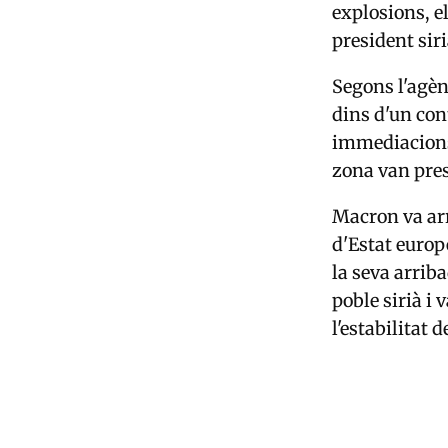
explosions, e
president sir
Segons l'agèn
dins d'un cont
immediacions 
zona van pres
Macron va arr
d'Estat europ
la seva arrib
poble sirià i 
l'estabilitat d