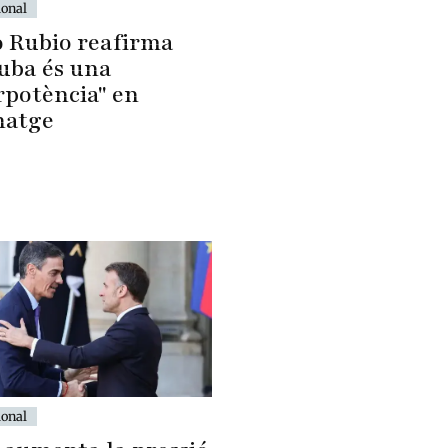
ional
 Rubio reafirma
uba és una
rpotència" en
natge
ional