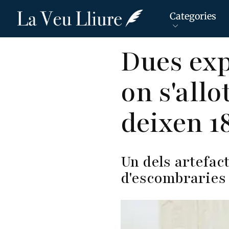
Categories
Vés
Dues exp
al
contingut
on s'all
deixen 18
Un dels artefact
d'escombrarie