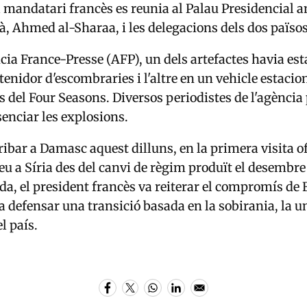
l mandatari francès es reunia al Palau Presidencial 
ià, Ahmed al-Sharaa, i les delegacions dels dos països
cia France-Presse (AFP), un dels artefactes havia esta
enidor d'escombraries i l'altre en un vehicle estacion
del Four Seasons. Diversos periodistes de l'agència 
enciar les explosions.
ibar a Damasc aquest dilluns, en la primera visita of
eu a Síria des del canvi de règim produït el desembre
ada, el president francès va reiterar el compromís de
va defensar una transició basada en la sobirania, la un
el país.