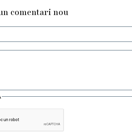
un comentari nou
A