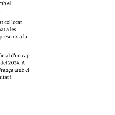
amb el
.
t col·locat
at a les
presents a la
icial d'un cap
 del 2024. A
 França amb el
itat i