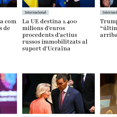
Internacional
Internac
La UE destina 1.400
Trump
ya com
milions d'euros
“últi
s de
procedents d'actius
arrib
russos immobilitzats al
suport d'Ucraïna