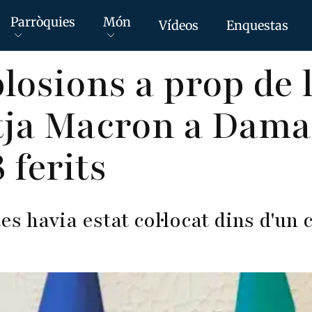
Parròquies
Món
Vídeos
Enquestas
losions a prop de l
otja Macron a Dama
 ferits
es havia estat col·locat dins d'un
s