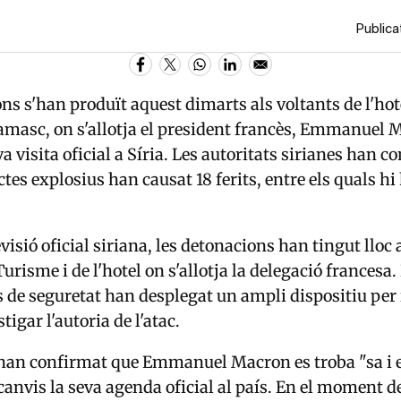
Publicat
ns s'han produït aquest dimarts als voltants de l'hot
masc, on s'allotja el president francès, Emmanuel M
a visita oficial a Síria. Les autoritats sirianes han 
ctes explosius han causat 18 ferits, entre els quals hi
visió oficial siriana, les detonacions han tingut lloc 
urisme i de l'hotel on s'allotja la delegació francesa.
ces de seguretat han desplegat un ampli dispositiu pe
tigar l'autoria de l'atac.
i han confirmat que Emmanuel Macron es troba "sa i e
anvis la seva agenda oficial al país. En el moment de