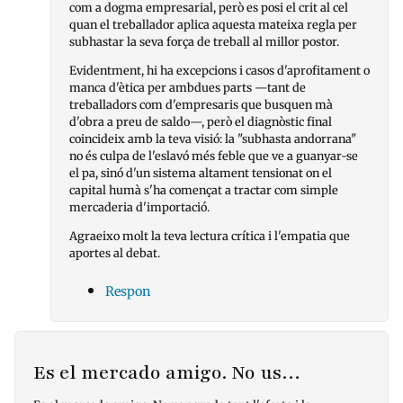
com a dogma empresarial, però es posi el crit al cel
quan el treballador aplica aquesta mateixa regla per
subhastar la seva força de treball al millor postor.
Evidentment, hi ha excepcions i casos d'aprofitament o
manca d'ètica per ambdues parts —tant de
treballadors com d'empresaris que busquen mà
d'obra a preu de saldo—, però el diagnòstic final
coincideix amb la teva visió: la "subhasta andorrana"
no és culpa de l'eslavó més feble que ve a guanyar-se
el pa, sinó d'un sistema altament tensionat on el
capital humà s'ha començat a tractar com simple
mercaderia d'importació.
Agraeixo molt la teva lectura crítica i l'empatia que
aportes al debat.
Respon
Es el mercado amigo. No us…