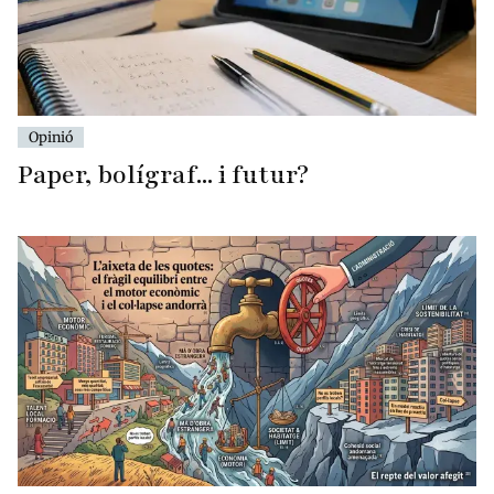
Opinió
Paper, bolígraf... i futur?