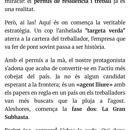
miracle: el
permís de residència i treball
ja és
una realitat.
Però, ai las! Aquí és on comença la veritable
estratègia. Un cop l'anhelada
"targeta verda"
aterra a la cartera del treballador, l'empresa que
va fer de pont sovint passa a ser història.
Amb el permís a la mà, el nostre protagonista
s'adona que acaba de convertir-se en l'actiu més
cobejat del país. Ja no és algun candidat
esperant a la frontera; és un
«agent lliure»
amb
els papers en regla en un país on els treballadors
van més buscats que la pluja a l'agost.
Aleshores, comença la
fase dos
:
La Gran
Subhasta
.