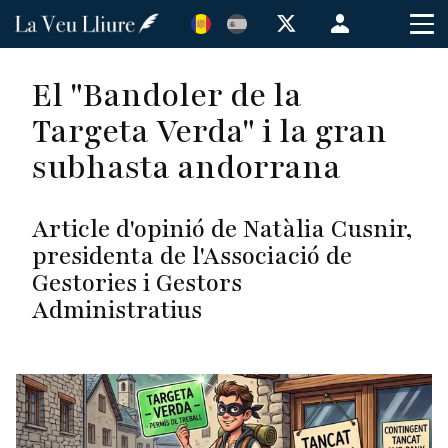
Vés
Menú
al
de
contingut
cuenta
El "Bandoler de la
de
Targeta Verda" i la gran
usuario
subhasta andorrana
Article d'opinió de Natàlia Cusnir,
presidenta de l'Associació de
Gestories i Gestors
Administratius