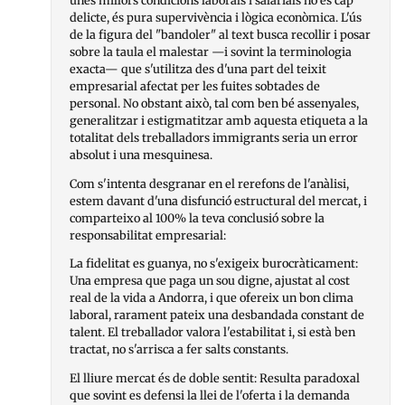
delicte, és pura supervivència i lògica econòmica. L'ús
de la figura del "bandoler" al text busca recollir i posar
sobre la taula el malestar —i sovint la terminologia
exacta— que s'utilitza des d'una part del teixit
empresarial afectat per les fuites sobtades de
personal. No obstant això, tal com ben bé assenyales,
generalitzar i estigmatitzar amb aquesta etiqueta a la
totalitat dels treballadors immigrants seria un error
absolut i una mesquinesa.
Com s'intenta desgranar en el rerefons de l'anàlisi,
estem davant d'una disfunció estructural del mercat, i
comparteixo al 100% la teva conclusió sobre la
responsabilitat empresarial:
La fidelitat es guanya, no s'exigeix burocràticament:
Una empresa que paga un sou digne, ajustat al cost
real de la vida a Andorra, i que ofereix un bon clima
laboral, rarament pateix una desbandada constant de
talent. El treballador valora l'estabilitat i, si està ben
tractat, no s'arrisca a fer salts constants.
El lliure mercat és de doble sentit: Resulta paradoxal
que sovint es defensi la llei de l'oferta i la demanda