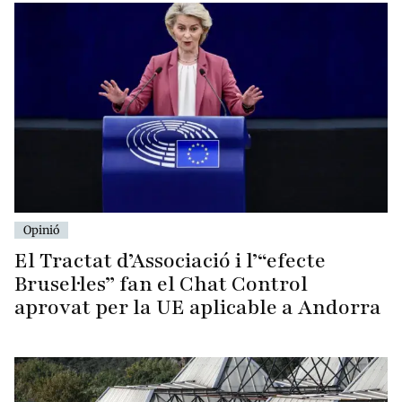
Opinió
El Tractat d’Associació i l’“efecte
Brusel·les” fan el Chat Control
aprovat per la UE aplicable a Andorra