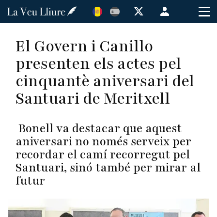
Vés
Menú
al
de
contingut
cuenta
El Govern i Canillo
de
presenten els actes pel
usuario
cinquantè aniversari del
Santuari de Meritxell
Bonell va destacar que aquest
aniversari no només serveix per
recordar el camí recorregut pel
Santuari, sinó també per mirar al
futur