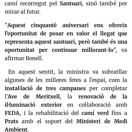
camí recorregut pel
Santuari
, sinó també per
mirar al futur.
"
Aquest cinquantè aniversari ens ofereix
l’oportunitat de posar en valor el
llegat
que
representa aquest santuari, però també és una
oportunitat per continuar millorant-lo
", va
afirmar Bonell.
En aquest sentit, la ministra va subratllar
algunes de les millores fetes a l’espai, com la
instal·lació de tres campanes
per completar
l’
Ave de Meritxell
, la
renovació de la
il·luminació exterior
en col·laboració amb
FEDA
, i la rehabilitació del
camí verd
fins a
Prats
amb el suport del
Ministeri de Medi
Ambient
.