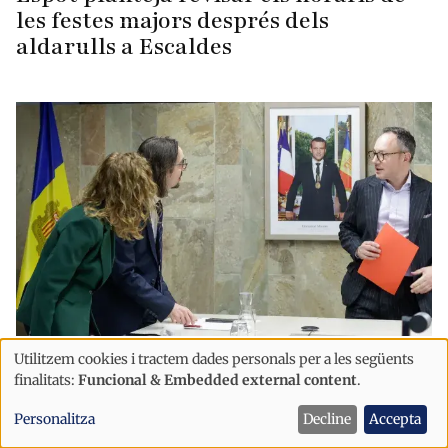
les festes majors després dels
aldarulls a Escaldes
Política
Utilitzem cookies i tractem dades personals per a les següents
Ús
finalitats:
Funcional & Embedded external content
.
El Govern reafirma que la Llei de
de
Tractats impedeix aplicar
Personalitza
Decline
Accepta
dades
provisionalment l’acord malgrat