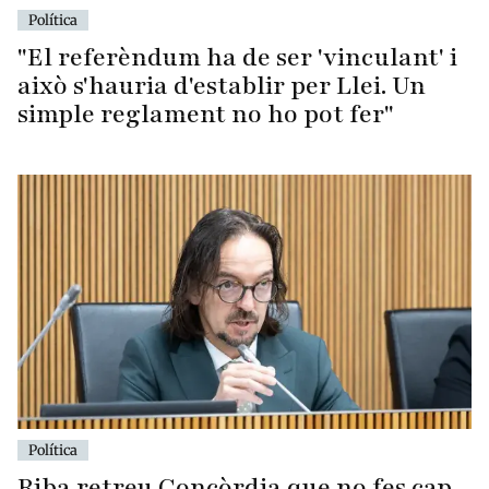
Política
"El referèndum ha de ser 'vinculant' i
això s'hauria d'establir per Llei. Un
simple reglament no ho pot fer"
Política
Riba retreu Concòrdia que no fes cap