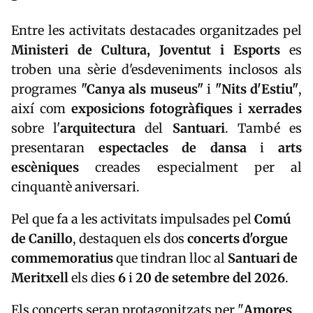
Entre les activitats destacades organitzades pel
Ministeri de Cultura, Joventut i Esports
es
troben una sèrie d'esdeveniments inclosos als
programes
"Canya als museus"
i
"Nits d'Estiu"
,
així com
exposicions fotogràfiques
i
xerrades
sobre l'
arquitectura
del
Santuari
. També es
presentaran
espectacles de dansa
i
arts
escèniques
creades especialment per al
cinquantè aniversari.
Pel que fa a les activitats impulsades pel
Comú
de Canillo
, destaquen els dos
concerts d'orgue
commemoratius
que tindran lloc al
Santuari de
Meritxell
els dies
6
i
20 de setembre del 2026
.
Els concerts seran protagonitzats per "
Amores