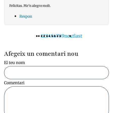
Felicitas. Me'n alegro molt.
Respon
Pàgina
1
Pàgina
2
Pàgina
3
Pàgina
4
Pàgina
5
Pàgina
6
Pàgina
7
Pàgina
8
Pàgina
9
Pàgina
next
Última
last
Paginació
actual
següent
pàgina
Afegeix un comentari nou
El teu nom
Comentari