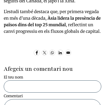
seguits del
Canadà
, el
Japó
i la
Xina
.
L’estudi també destaca que, per primera vegada
en més d’una dècada,
Àsia lidera la presència de
països dins del top 25 mundial
, reflectint un
canvi progressiu en els fluxos globals de capital.
Afegeix un comentari nou
El teu nom
Comentari