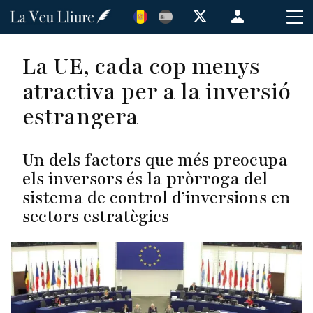
Vés
Menú
al
de
contingut
cuenta
La UE, cada cop menys
de
atractiva per a la inversió
usuario
estrangera
Un dels factors que més preocupa
els inversors és la pròrroga del
sistema de control d’inversions en
sectors estratègics