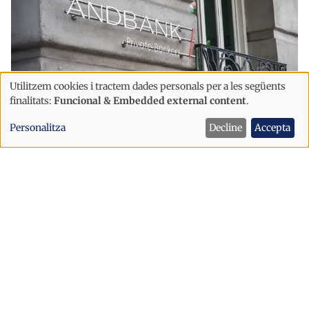
Utilitzem cookies i tractem dades personals per a les següents
Ús
finalitats:
Funcional & Embedded external content
.
de
Economia
Personalitza
Decline
Accepta
dades
Andbank supera els 50.000 milions
personals
d’euros de volum de negoci a Espanya
i
cookies