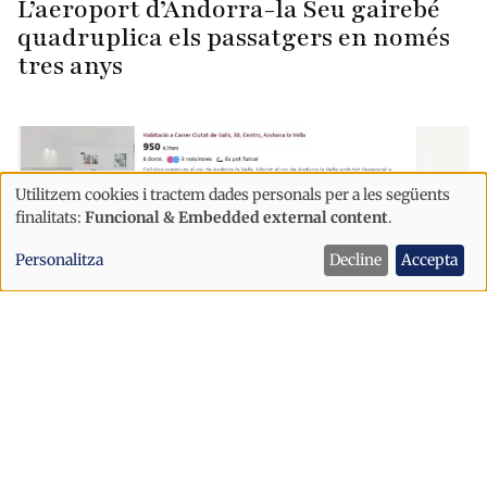
L’aeroport d’Andorra-la Seu gairebé
quadruplica els passatgers en només
tres anys
Utilitzem cookies i tractem dades personals per a les següents
Ús
finalitats:
Funcional & Embedded external content
.
de
Personalitza
Decline
Accepta
dades
personals
i
cookies
Economia
Habitatge
"Coliving premium" o compartir pis
per 950 euros: la nova realitat de