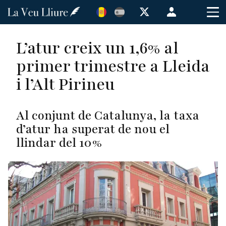
Vés
Menú
al
de
contingut
cuenta
L’atur creix un 1,6% al
de
primer trimestre a Lleida
usuario
i l’Alt Pirineu
Al conjunt de Catalunya, la taxa
d’atur ha superat de nou el
llindar del 10%