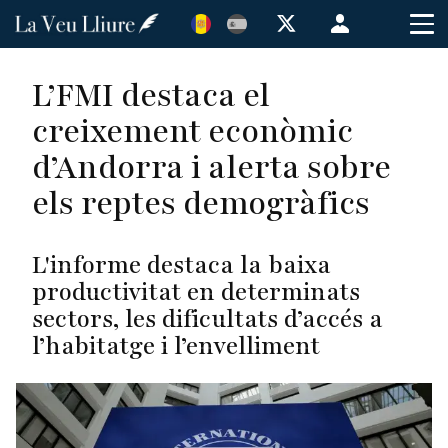
Vés
Menú
al
de
contingut
cuenta
L’FMI destaca el
de
creixement econòmic
usuario
d’Andorra i alerta sobre
els reptes demogràfics
L'informe destaca la baixa
productivitat en determinats
sectors, les dificultats d’accés a
l’habitatge i l’envelliment