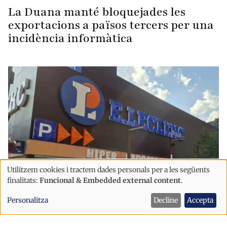
La Duana manté bloquejades les
exportacions a països tercers per una
incidència informàtica
Utilitzem cookies i tractem dades personals per a les següents
Ús
finalitats:
Funcional & Embedded external content
.
de
Economia
Personalitza
Decline
Accepta
dades
L'Híper Andorra es trasllada al centre
personals
comercial Eo!