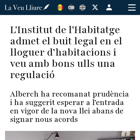
Vés
Menú
al
de
contingut
cuenta
L'Institut de l'Habitatge
de
admet el buit legal en el
usuario
lloguer d’habitacions i
veu amb bons ulls una
regulació
Alberch ha recomanat prudència
i ha suggerit esperar a l’entrada
en vigor de la nova llei abans de
signar nous acords