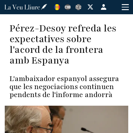
Vés
Menú
al
de
contingut
cuenta
Pérez-Desoy refreda les
de
expectatives sobre
usuario
l'acord de la frontera
amb Espanya
L'ambaixador espanyol assegura
que les negociacions continuen
pendents de l'informe andorrà