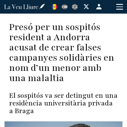
Vés
Menú
al
de
contingut
cuenta
Presó per un sospitós
de
resident a Andorra
usuario
acusat de crear falses
campanyes solidàries en
nom d’un menor amb
una malaltia
El sospitós va ser detingut en una
residència universitària privada
a Braga