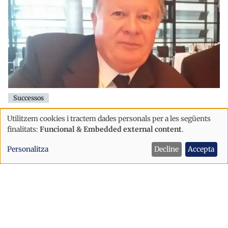
Successos
La Policia no pot confirmar el parador
Utilitzem cookies i tractem dades personals per a les següents
de Jean Louis Pérez Pradère
Ús
finalitats:
Funcional & Embedded external content
.
de
Personalitza
Decline
Accepta
dades
personals
i
cookies