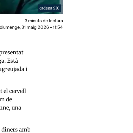
cadena SIC
3 minuts de lectura
l diumenge, 31 maig 2026 - 11:54
presentat
ga. Està
 agreujada i
t el cervell
om de
enne, una
r diners amb