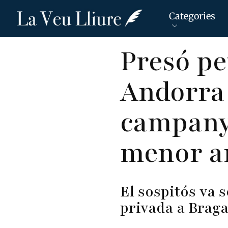
Categories
Vés
Presó pe
al
contingut
Andorra 
campanye
menor a
El sospitós va 
privada a Brag