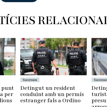
TÍCIES RELACIONA
Successos
Successo
Detingut un resident
Detin
l punt
conduint amb un permís
turist
ia per
estranger fals a Ordino
pres
lions
arros