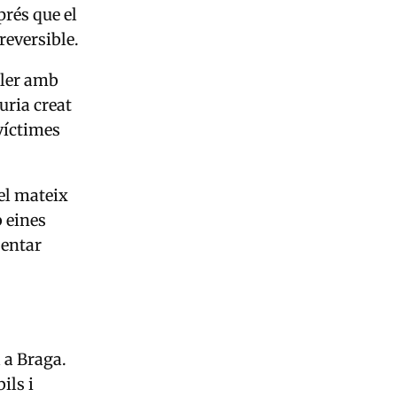
prés que el
reversible.
iler amb
uria creat
víctimes
 el mateix
b eines
sentar
 a Braga.
ils i