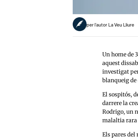
per l’autor La Veu Lliure
Un home de 36
aquest dissab
investigat pe
blanqueig de c
El sospitós, d
darrere la cr
Rodrigo, un n
malaltia rara 
Els pares del