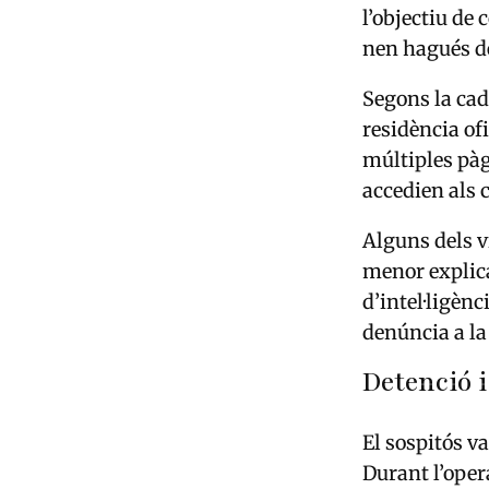
l’objectiu de
nen hagués de
Segons la ca
residència of
múltiples pàg
accedien als 
Alguns dels ví
menor explica
d’intel·ligènc
denúncia a la 
Detenció 
El sospitós v
Durant l’opera