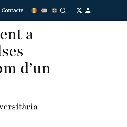
Menú
Contacte
Buscar
de
ent a
cuenta
de
lses
usuario
om d’un
versitària