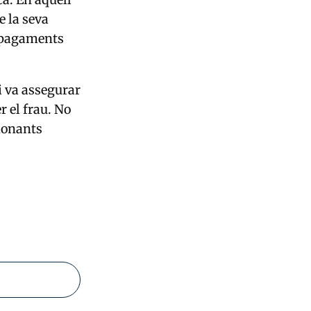
e la seva
 pagaments
i va assegurar
r el frau. No
 donants