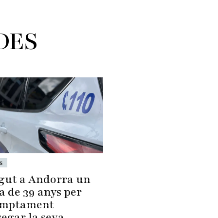
DES
s
gut a Andorra un
a de 39 anys per
umptament
segar la seva