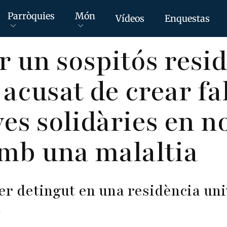
Parròquies
Món
Vídeos
Enquestas
r un sospitós resid
acusat de crear fa
s solidàries en n
mb una malaltia
ser detingut en una residència uni
a