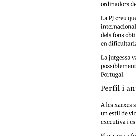
ordinadors d
La PJ creu qu
internacionals
dels fons obt
en dificultari
La jutgessa v
possiblement 
Portugal.
Perfil i a
A les xarxes 
un estil de v
executiva i e
El cas es va f