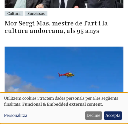
Cultura
Successos
Mor Sergi Mas, mestre de l’art i la
cultura andorrana, als 95 anys
Utilitzem cookies i tractem dades personals per a les següents
Ús
finalitats:
Funcional & Embedded external content
.
de
Personalitza
Decline
Accepta
dades
Successos
Pirineus
personals