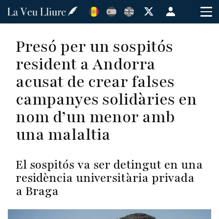
Vés
Menú
al
de
contingut
cuenta
Presó per un sospitós
de
resident a Andorra
usuario
acusat de crear falses
campanyes solidàries en
nom d’un menor amb
una malaltia
El sospitós va ser detingut en una
residència universitària privada
a Braga