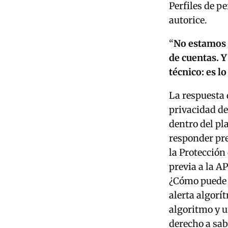
Perfiles de p
autorice.
“
No estamos 
de cuentas. Y
técnico: es l
La respuesta 
privacidad de
dentro del pl
responder pre
la Protección
previa a la A
¿Cómo puede u
alerta algorí
algoritmo y u
derecho a sab