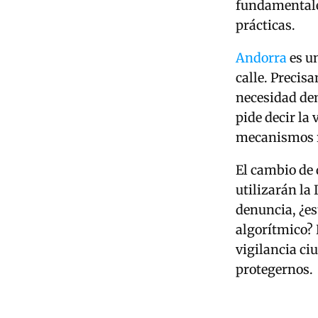
fundamentales
prácticas.
Andorra
es un
calle. Precis
necesidad dem
pide decir la
mecanismos re
El cambio de
utilizarán la
denuncia, ¿es
algorítmico? 
vigilancia ci
protegernos.