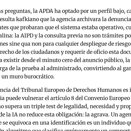
as preguntas, la APDA ha optado por un perfil bajo, c
esulta kafkiano que la agencia archivara la denuncia
tes que probaran que el sistema estaba operativo, c
alina: la AIPD y la consulta previa no son trámites po
nes sine qua non para cualquier despliegue de riesgo
erecho de los ciudadanos y requerir de oficio esta do
a existir desde el minuto cero del anuncio público, l
arga de la prueba al administrado, convirtiendo al gar
 un muro burocrático.
ncia del Tribunal Europeo de Derechos Humanos es i
ia puede vulnerar el artículo 8 del Convenio Europeo
 supera un triple test de legalidad, necesidad y pro
de la IA no reduce esta obligación: la agrava. Un agen
 se equivoca en una identificación es un individuo q
Un algoritmo que clasifica erróneamente un compor