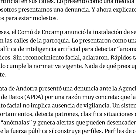
artificial en sus calles. Lo presentó como una medid
osotros presentamos una denuncia. Y ahora explicar
s para estar molestos.
ses, el Comú de Encamp anunció la instalación de s
en las calles de la parroquia. Lo presentaron como una
alítica de inteligencia artificial para detectar “anom
icos. Sin reconocimiento facial, aclararon. Rápidos
do cumple la normativa vigente. Nada de qué preocu
te.
rata de Andorra presentó una denuncia ante la Agen
 de Datos (APDA) por una razón muy concreta: que la
o facial no implica ausencia de vigilancia. Un sist
rtamientos, detecta patrones, clasifica situaciones
 “anómalas” y genera alertas que pueden desencade
 la fuerza pública sí construye perfiles. Perfiles de 