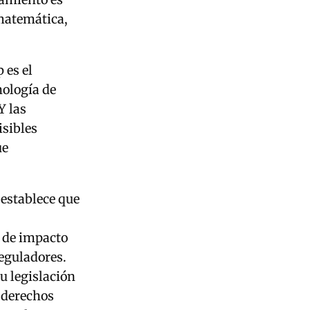
 matemática,
 es el
nología de
Y las
isibles
ue
 establece que
 de impacto
reguladores.
u legislación
e derechos