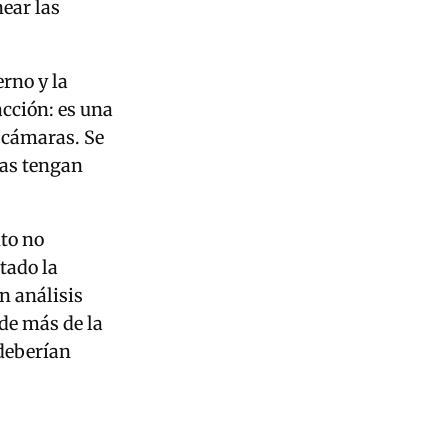
near las
erno y la
acción: es una
 cámaras. Se
das tengan
to no
tado la
n análisis
de más de la
 deberían