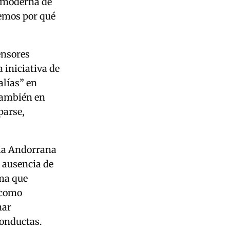
a moderna de
emos por qué
ensores
 iniciativa de
alías” en
 también en
parse,
cia Andorrana
 ausencia de
ema que
 como
nar
conductas.