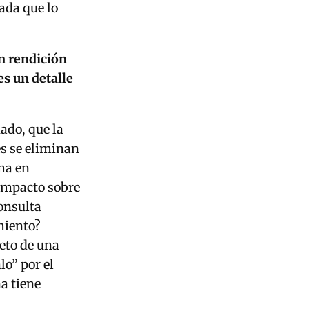
ada que lo
n rendición
es un detalle
ado, que la
es se eliminan
ema en
 Impacto sobre
consulta
miento?
jeto de una
lo” por el
a tiene