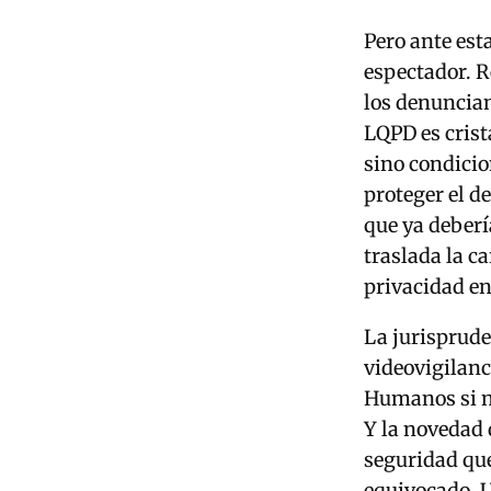
Pero ante est
espectador. R
los denuncian
LQPD es crist
sino condicio
proteger el d
que ya deberí
traslada la c
privacidad en
La jurisprude
videovigilanc
Humanos si no
Y la novedad 
seguridad que
equivocado. 