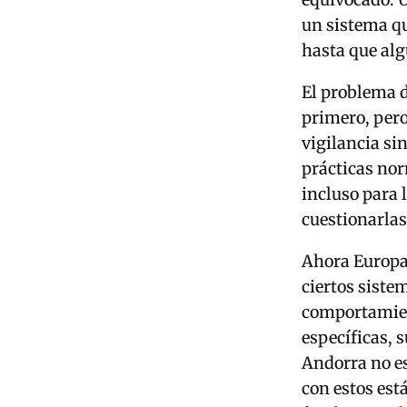
un sistema qu
hasta que al
El problema 
primero, pero
vigilancia si
prácticas nor
incluso para 
cuestionarlas
Ahora Europa 
ciertos siste
comportamien
específicas, 
Andorra no es
con estos est