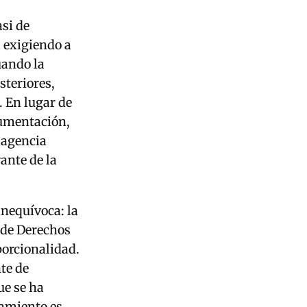
asi de
 exigiendo a
uando la
steriores,
. En lugar de
cumentación,
a agencia
ante de la
nequívoca: la
 de Derechos
porcionalidad.
te de
ue se ha
tamiento es