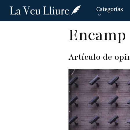
Categorías
Pasar
Encamp 
al
contenido
principal
Artículo de opi