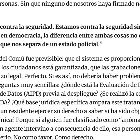
ersonas. Sin que ninguno de nosotros haya firmado n
contra la seguridad. Estamos contra la seguridad si
 en democracia, la diferencia entre ambas cosas no 
o que nos separa de un estado policial.
”
del Comú fue previsible: que el sistema es proporcion
 los ciudadanos está garantizada, que las grabacion
azo legal. Perfecto. Si es así, no debería haber probl
guntas muy sencillas: ¿dónde está la Evaluación de
 de Datos (AIPD) previa al despliegue? ¿Se realizó la 
PDA? ¿Qué base jurídica específica ampara este trata
n residente ejercer su derecho a saber si ha sido ob
tmica? Porque si alguien fue clasificado como “anóma
n agente intervino a consecuencia de ello, esa person
erlo. No como favor. Como derecho.