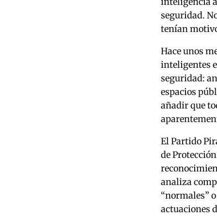
inteligencia 
seguridad. N
tenían motivo
Hace unos me
inteligentes 
seguridad: an
espacios públ
añadir que to
aparentemen
El Partido Pi
de Protección
reconocimient
analiza compo
“normales” o
actuaciones de