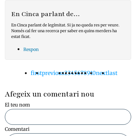
En Cinca parlant de…
En Cinca parlant de legímitat. Si ja no queda res per veure.
Només cal fer una recerca per saber en quins merders ha
estat ficat.
Respon
Primera
first
Pàgina
previous
Pàgina
2
Pàgina
3
Pàgina
4
Pàgina
5
Pàgina
6
Pàgina
7
Pàgina
8
Pàgina
9
Pàgina
10
Pàgina
next
Última
last
Paginació
pàgina
anterior
actual
següent
pàgina
Afegeix un comentari nou
El teu nom
Comentari