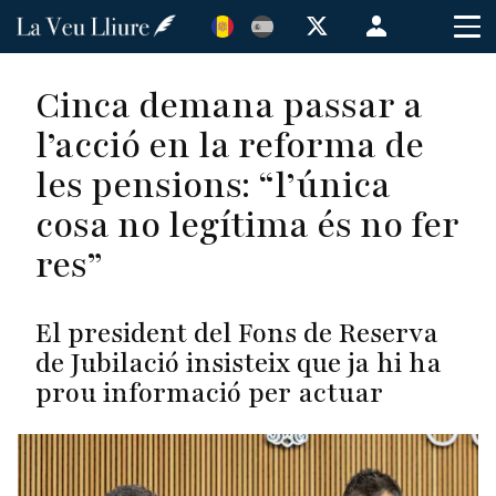
Vés
Menú
al
de
contingut
cuenta
Cinca demana passar a
de
l’acció en la reforma de
usuario
les pensions: “l’única
cosa no legítima és no fer
res”
El president del Fons de Reserva
de Jubilació insisteix que ja hi ha
prou informació per actuar