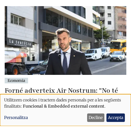
Economia
Forné adverteix Air Nostrum: "No té
gaire sentit renovar si aquesta
Utilitzem cookies i tractem dades personals per a les següents
tendència continua"
Ús
finalitats:
Funcional & Embedded external content
.
de
Personalitza
Decline
Accepta
dades
personals