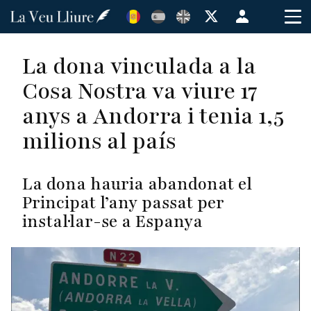
Vés
Menú
al
de
contingut
cuenta
La dona vinculada a la
de
Cosa Nostra va viure 17
usuario
anys a Andorra i tenia 1,5
milions al país
La dona hauria abandonat el
Principat l’any passat per
instal·lar-se a Espanya