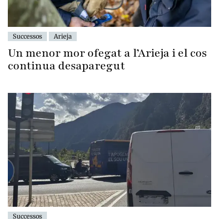
Successos
Arieja
Un menor mor ofegat a l’Arieja i el cos
continua desaparegut
Successos