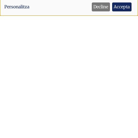
de
Personalitza
Decline
Accepta
dades
personals
i
cookies
Successos
Un cotxe queda aturat a la rotonda de
l'N-145 i agreuja la retenció