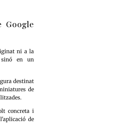
e Google
ginat ni a la
, sinó en un
egura destinat
miniatures de
litzades.
lt concreta i
'aplicació de