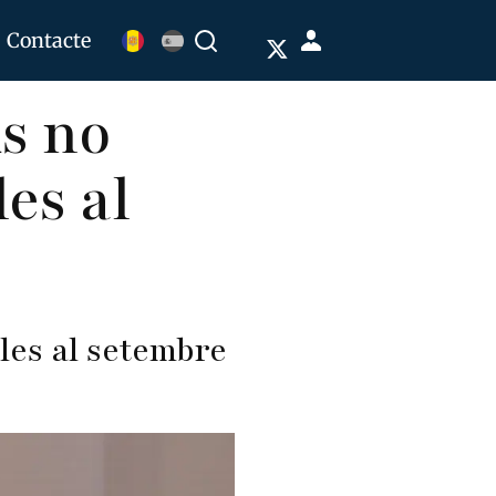
Menú
Contacte
Buscar
de
ds no
cuenta
de
les al
usuario
ules al setembre