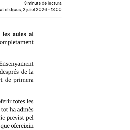
3 minuts de lectura
at el dijous, 2 juliol 2026 - 13:00
 les aules
al
completament
d'Ensenyament
 després de la
rt de primera
erir totes les
i tot ha admès
ic previst pel
 que ofereixin