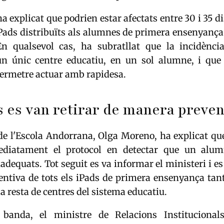
explicat que podrien estar afectats entre 30 i 35 di
Pads distribuïts als alumnes de primera ensenyança 
En qualsevol cas, ha subratllat que la incidènc
un únic centre educatiu, en un sol alumne, i que 
permetre actuar amb rapidesa.
s es van retirar de manera preven
de l'Escola Andorrana, Olga Moreno, ha explicat qu
ediatament el protocol en detectar que un alum
adequats. Tot seguit es va informar el ministeri i es
entiva de tots els iPads de primera ensenyança tan
la resta de centres del sistema educatiu.
 banda, el ministre de Relacions Institucionals