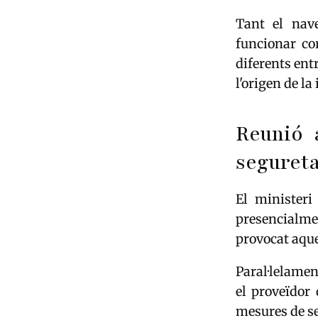
Tant el na
funcionar co
diferents ent
l'origen de la
Reunió 
segureta
El ministeri
presencialme
provocat aque
Paral·lelame
el proveïdor 
mesures de se