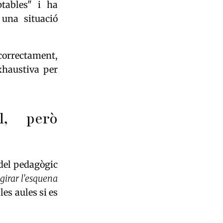
ptables" i ha
 una situació
correctament,
xhaustiva per
l, però
del pedagògic
 girar l'esquena
les aules si es