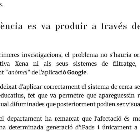
s.
dència es va produir a través d
rimeres investigacions, el problema no s'hauria ori
tiva Xena ni als seus sistemes de filtratge
t "
anòmal
" de l'aplicació
Google
.
 deixat d'aplicar correctament el sistema de cerca s
educatius, fet que va permetre que apareguessin 
ual difuminades que posteriorment podien ser visua
del departament ha remarcat que l'afectació és mo
na determinada generació d'iPads i únicament a l