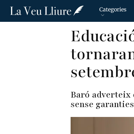
Categories
Vés
Educació
al
contingut
tornaran
setembr
Baró adverteix 
sense garanties