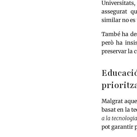
Universitats
assegurat q
similar no es 
També ha des
però ha insi
preservar la 
Educac
prioritz
Malgrat aque
basat en la t
a la tecnologi
pot garantir 