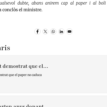
ualsevol dubte, abans anirem cap al paper i al boli
ha conclòs el ministre.
ris
t demostrat que el…
strat que el paper no caduca
porten anys donant…