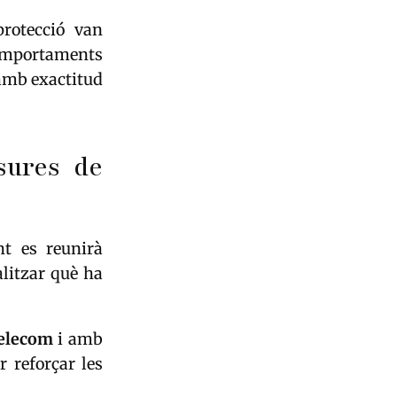
rotecció van
comportaments
 amb exactitud
sures de
nt es reunirà
litzar què ha
Telecom
i amb
r reforçar les