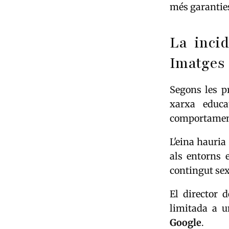
més garantie
La inci
Imatges
Segons les p
xarxa educa
comportamen
L'eina hauria
als entorns 
contingut sex
El director 
limitada a u
Google
.