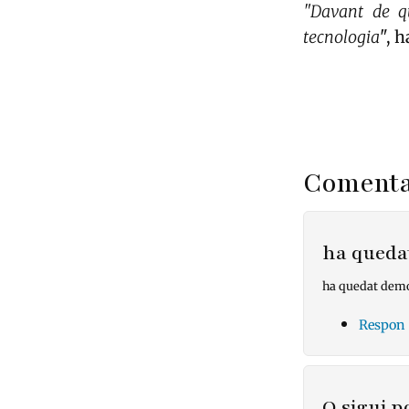
"Davant de q
tecnologia
", 
Comenta
ha queda
ha quedat demo
Respon
O sigui 