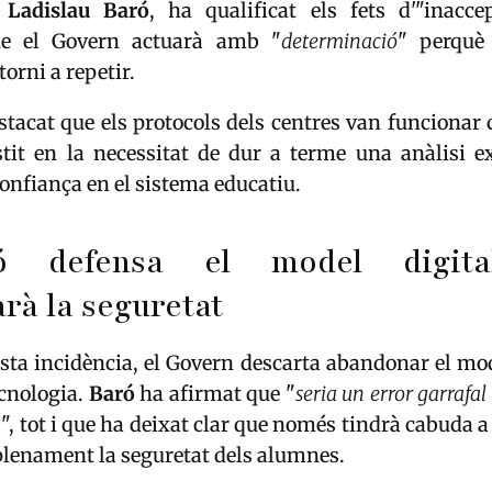
,
Ladislau
Baró
, ha qualificat els fets d'"inacce
ue el Govern actuarà amb "
determinació
" perquè
torni a repetir.
tacat que els protocols dels centres van funcionar 
stit en la necessitat de dur a terme una anàlisi e
confiança en el sistema educatiu.
ió defensa el model digita
arà la seguretat
sta incidència, el Govern descarta abandonar el mo
ecnologia.
Baró
ha afirmat que "
seria un error garrafal
a
", tot i que ha deixat clar que només tindrà cabuda a 
plenament la seguretat dels alumnes.