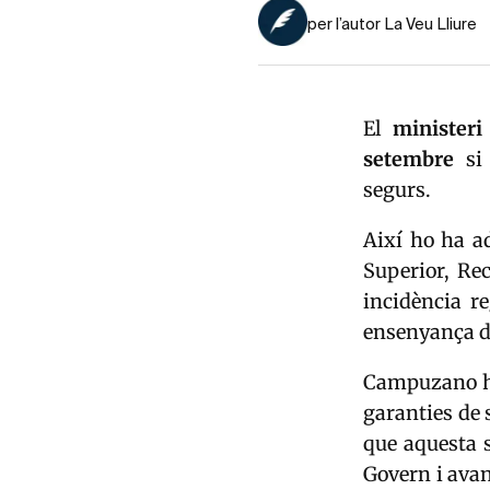
per l’autor La Veu Lliure
El
ministeri
setembre
si 
segurs.
Així ho ha a
Superior, Re
incidència r
ensenyança de
Campuzano ha 
garanties de 
que aquesta s
Govern i avan