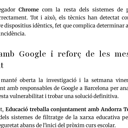
vegador
Chrome
com la resta dels sistemes de p
rrectament. Tot i això, els tècnics han detectat 
re dispositius idèntics, fet que complica determinar
 incidència.
amb Google i reforç de les me
t
 manté oberta la investigació i la setmana vine
nt amb responsables de Google a Barcelona per ana
sta vulnerabilitat i trobar una solució definitiva.
nt,
Educació treballa conjuntament amb Andorra 
dels sistemes de filtratge de la xarxa educativa pe
guretat abans de l'inici del pròxim curs escolar.