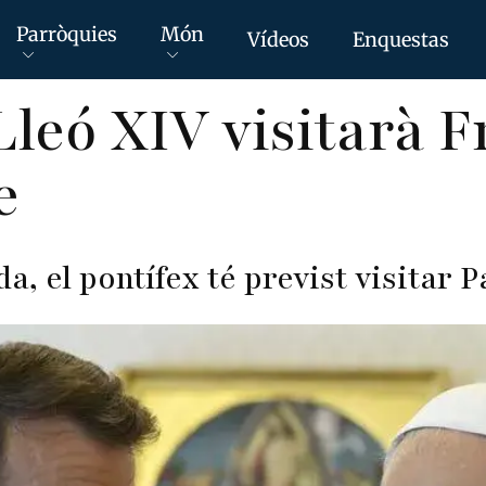
Parròquies
Món
Vídeos
Enquestas
Lleó XIV visitarà F
e
a, el pontífex té previst visitar P