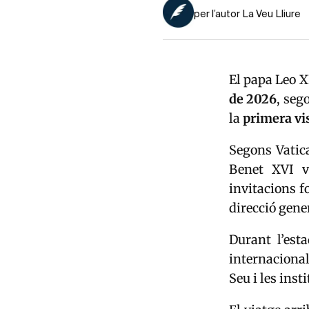
per l’autor La Veu Lliure
El papa
Leo X
de 2026
, seg
la
primera vis
Segons Vatica
Benet XVI
v
invitacions f
direcció gene
Durant l’esta
internacional
Seu i les inst