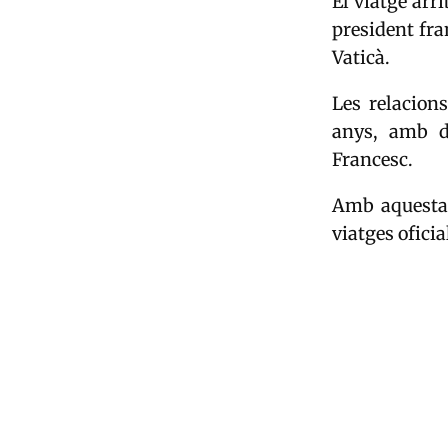
El viatge arr
president fra
Vaticà.
Les relacion
anys, amb d
Francesc.
Amb aquesta v
viatges ofici