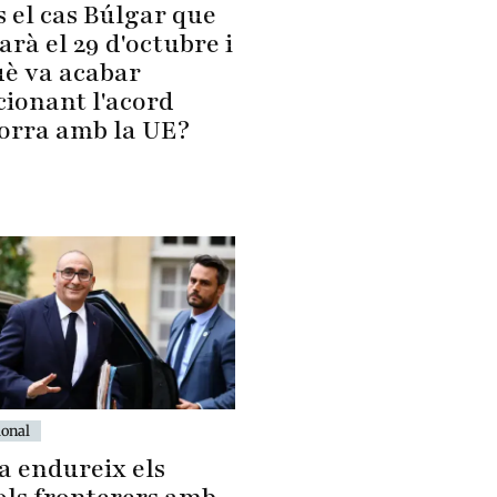
 el cas Búlgar que
jarà el 29 d'octubre i
uè va acabar
cionant l'acord
orra amb la UE?
ional
a endureix els