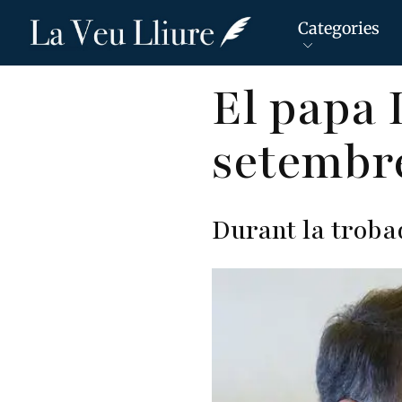
Categories
Vés
El papa 
al
contingut
setembr
Durant la trobad