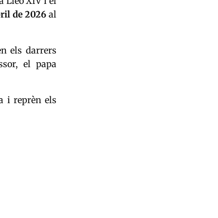
 Lleó XIV i el
bril de 2026
al
n els darrers
sor, el papa
a i reprèn els