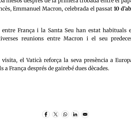
iba mesos després de la primera trobada entre el papa
ncès,
Emmanuel Macron
, celebrada el passat
10 d’a
s entre França i la Santa Seu han estat habituals e
iverses reunions entre Macron i el seu predeces
isita, el Vaticà reforça la seva presència a Europ
als a França després de gairebé dues dècades.