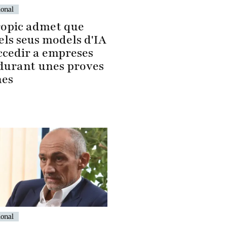
ional
opic admet que
els seus models d'IA
ccedir a empreses
 durant unes proves
nes
ional