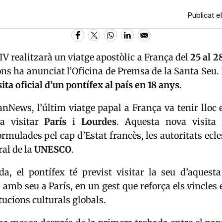
Publicat e
IV
realitzarà un viatge apostòlic a
França
del
25 al 2
ons ha anunciat l’Oficina de Premsa de la Santa Seu. 
ita oficial d’un pontífex al país en 18 anys
.
nNews, l’últim viatge papal a França va tenir lloc
a visitar
París
i
Lourdes
. Aquesta nova visita 
ormulades pel cap d’Estat francès, les autoritats ecles
ral de la
UNESCO
.
da, el pontífex té previst visitar la seu d’aquest
 amb seu a París, en un gest que reforça els vincles 
itucions culturals globals.