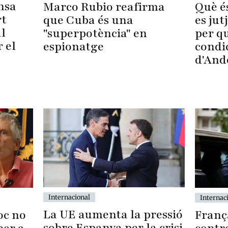
nsa
Què és
Marco Rubio reafirma
rt
es jut
que Cuba és una
l
per q
"superpotència" en
 el
condi
espionatge
d'And
Internacional
Internac
La UE aumenta la pressió
Franç
oc no
sobre Espanya per la crisi