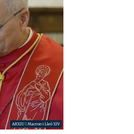
ARXIU | Macron i Lleó XIV