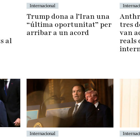
Internac
Internacional
Anthr
Trump dona a l’Iran una
tres d
“última oportunitat” per
van a
arribar a un acord
s al
reals
inter
Internac
Internacional