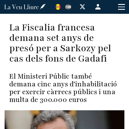
Vés
Menú
al
de
contingut
cuenta
La Fiscalia francesa
de
demana set anys de
usuario
presó per a Sarkozy pel
cas dels fons de Gadafi
El Ministeri Públic també
demana cinc anys d’inhabilitació
per exercir càrrecs públics i una
multa de 300.000 euros