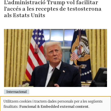
L'administració Trump vol facilitar
l'accés a les receptes de testosterona
als Estats Units
Internacional
Trump afirma que la Xina va intentar
Utilitzem cookies i tractem dades personals per a les següents
Ús
manipular les eleccions dels Estats
finalitats:
Funcional & Embedded external content
.