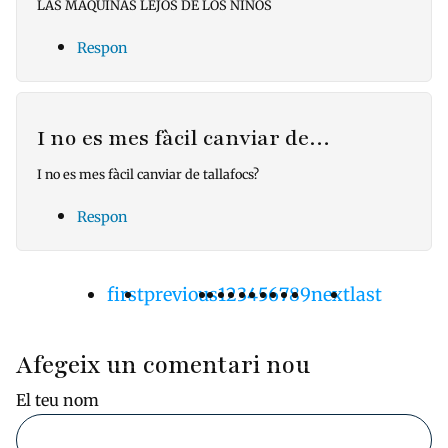
LAS MAQUINAS LEJOS DE LOS NIÑOS
Respon
I no es mes fàcil canviar de…
I no es mes fàcil canviar de tallafocs?
Respon
Primera
first
Pàgina
previous
Pàgina
1
Pàgina
2
Pàgina
3
Pàgina
4
Pàgina
5
Pàgina
6
Pàgina
7
Pàgina
8
Pàgina
9
Pàgina
next
Última
last
Paginació
pàgina
anterior
actual
següent
pàgina
Afegeix un comentari nou
El teu nom