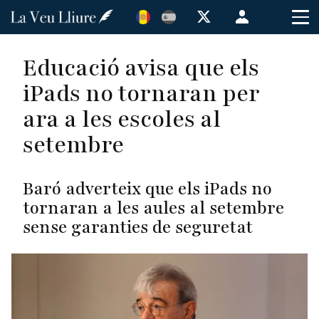
Vés
Menú
al
de
contingut
cuenta
Educació avisa que els
de
iPads no tornaran per
usuario
ara a les escoles al
setembre
Baró adverteix que els iPads no
tornaran a les aules al setembre
sense garanties de seguretat