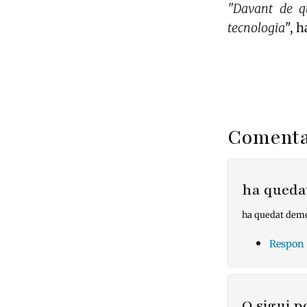
"Davant de q
tecnologia
", 
Comenta
ha queda
ha quedat demo
Respon
O sigui 