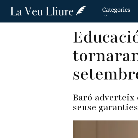
Categories
Vés
Educació
al
contingut
tornaran
setembr
Baró adverteix 
sense garanties