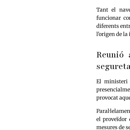
Tant el na
funcionar co
diferents ent
l'origen de la
Reunió 
segureta
El ministeri
presencialme
provocat aque
Paral·lelame
el proveïdor 
mesures de se