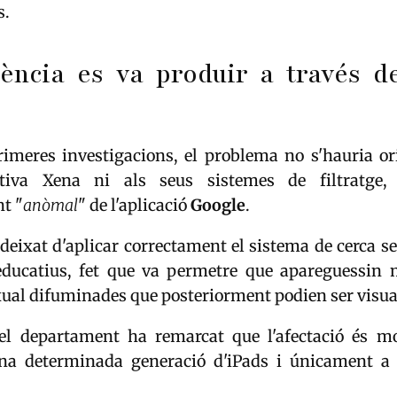
s.
dència es va produir a través d
rimeres investigacions, el problema no s'hauria ori
tiva Xena ni als seus sistemes de filtratge
t "
anòmal
" de l'aplicació
Google
.
 deixat d'aplicar correctament el sistema de cerca s
educatius, fet que va permetre que apareguessin 
ual difuminades que posteriorment podien ser visua
del departament ha remarcat que l'afectació és mo
na determinada generació d'iPads i únicament a l