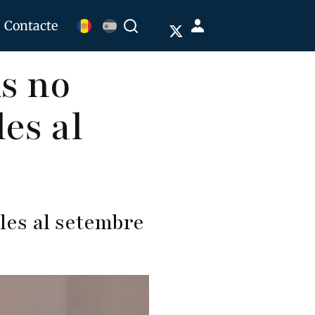
Menú
Contacte
Buscar
de
ds no
cuenta
de
les al
usuario
ules al setembre