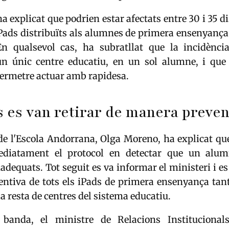
explicat que podrien estar afectats entre 30 i 35 di
Pads distribuïts als alumnes de primera ensenyança 
En qualsevol cas, ha subratllat que la incidènc
un únic centre educatiu, en un sol alumne, i que 
permetre actuar amb rapidesa.
s es van retirar de manera preven
de l'Escola Andorrana, Olga Moreno, ha explicat qu
ediatament el protocol en detectar que un alum
adequats. Tot seguit es va informar el ministeri i es
entiva de tots els iPads de primera ensenyança tan
la resta de centres del sistema educatiu.
 banda, el ministre de Relacions Institucionals