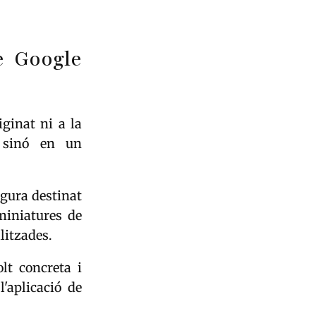
e Google
ginat ni a la
, sinó en un
egura destinat
miniatures de
litzades.
lt concreta i
'aplicació de