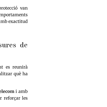
rotecció van
comportaments
 amb exactitud
sures de
nt es reunirà
litzar què ha
Telecom
i amb
r reforçar les