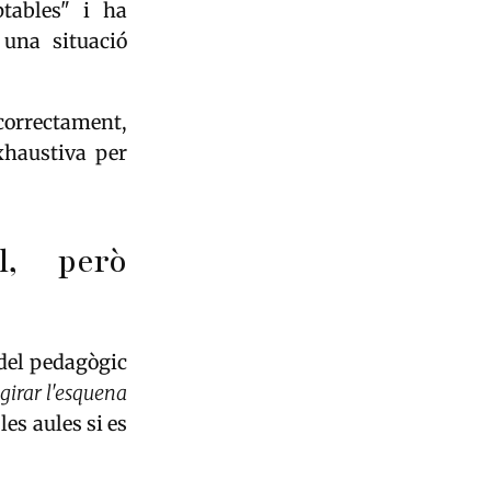
ptables" i ha
 una situació
correctament,
xhaustiva per
l, però
del pedagògic
 girar l'esquena
les aules si es