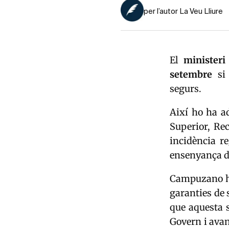
per l’autor La Veu Lliure
El
ministeri
setembre
si 
segurs.
Així ho ha a
Superior, Re
incidència r
ensenyança de
Campuzano ha 
garanties de 
que aquesta s
Govern i avan