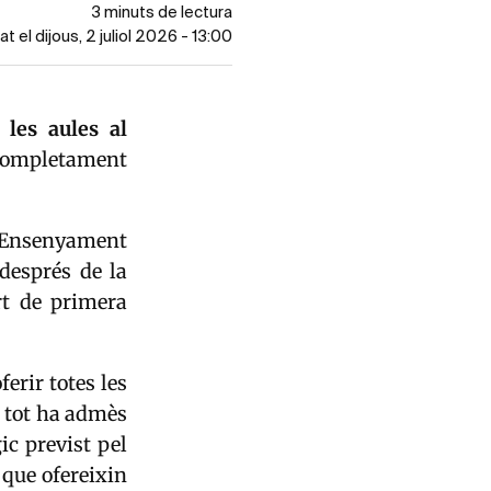
3 minuts de lectura
at el dijous, 2 juliol 2026 - 13:00
 les aules
al
completament
d'Ensenyament
 després de la
rt de primera
erir totes les
i tot ha admès
ic previst pel
 que ofereixin