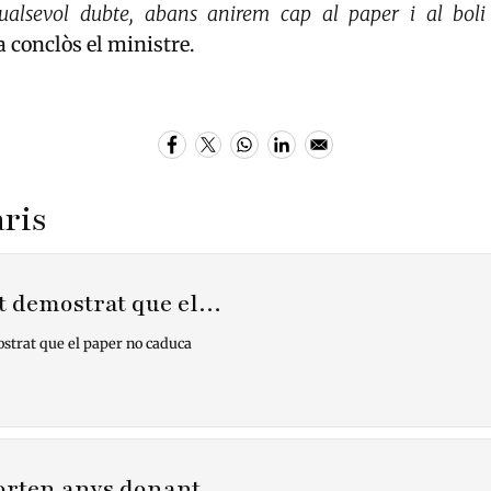
ualsevol dubte, abans anirem cap al paper i al boli
ha conclòs el ministre.
ris
t demostrat que el…
strat que el paper no caduca
porten anys donant…