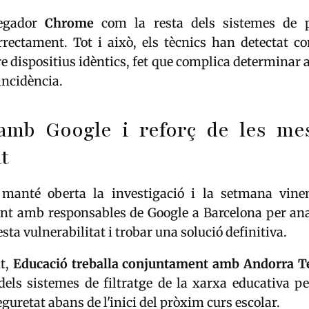
vegador
Chrome
com la resta dels sistemes de p
rrectament. Tot i això, els tècnics han detectat 
re dispositius idèntics, fet que complica determinar
 incidència.
amb Google i reforç de les me
t
 manté oberta la investigació i la setmana vine
nt amb responsables de Google a Barcelona per ana
sta vulnerabilitat i trobar una solució definitiva.
nt,
Educació treballa conjuntament amb Andorra 
dels sistemes de filtratge de la xarxa educativa pe
guretat abans de l'inici del pròxim curs escolar.