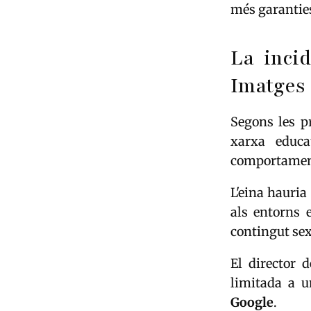
més garantie
La inci
Imatges
Segons les p
xarxa educa
comportamen
L'eina hauria
als entorns 
contingut sex
El director 
limitada a u
Google
.