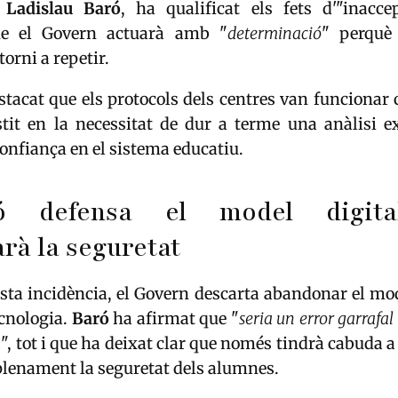
,
Ladislau
Baró
, ha qualificat els fets d'"inacce
ue el Govern actuarà amb "
determinació
" perquè
torni a repetir.
tacat que els protocols dels centres van funcionar 
stit en la necessitat de dur a terme una anàlisi e
confiança en el sistema educatiu.
ió defensa el model digita
arà la seguretat
sta incidència, el Govern descarta abandonar el mo
ecnologia.
Baró
ha afirmat que "
seria un error garrafal
a
", tot i que ha deixat clar que només tindrà cabuda a 
plenament la seguretat dels alumnes.