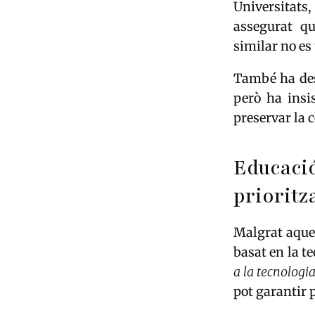
Universitats
assegurat q
similar no es 
També ha des
però ha insi
preservar la 
Educac
prioritz
Malgrat aque
basat en la t
a la tecnologi
pot garantir 