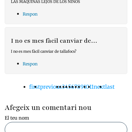
LAS MAQUINAS LEJOS DE LOS NIÑOS
Respon
I no es mes fàcil canviar de…
I no es mes fàcil canviar de tallafocs?
Respon
Primera
first
Pàgina
previous
Pàgina
3
Pàgina
4
Pàgina
5
Pàgina
6
Pàgina
7
Pàgina
8
Pàgina
9
Pàgina
10
Pàgina
11
Pàgina
next
Última
last
Paginació
pàgina
anterior
actual
següent
pàgina
Afegeix un comentari nou
El teu nom