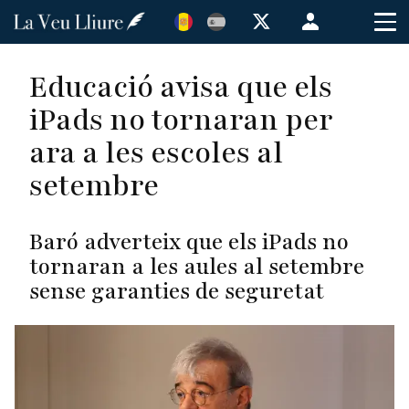
Vés
Menú
al
de
contingut
cuenta
Educació avisa que els
de
iPads no tornaran per
usuario
ara a les escoles al
setembre
Baró adverteix que els iPads no
tornaran a les aules al setembre
sense garanties de seguretat