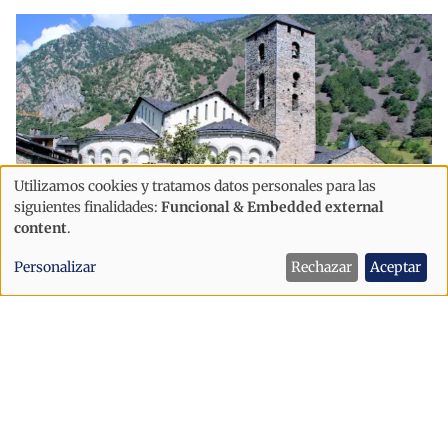
Utilizamos cookies y tratamos datos personales para las
Uso
siguientes finalidades:
Funcional & Embedded external
de
content
.
datos
Economía
Personalizar
Rechazar
Aceptar
personales
El turismo internacional gana peso en
y
Andorra ante la caída de los visitantes
cookies
franceses