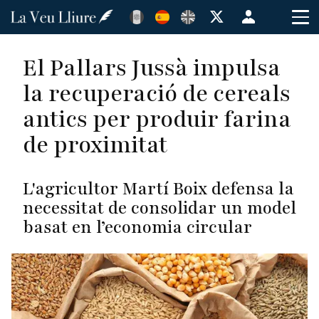
Pasar
Menú
al
de
contenido
cuenta
El Pallars Jussà impulsa
principal
de
la recuperació de cereals
usuario
antics per produir farina
de proximitat
L'agricultor Martí Boix defensa la
necessitat de consolidar un model
basat en l’economia circular